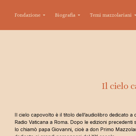
Fondazione
Biografia
Temi mazzolariani
Fondazione don Primo Mazzolari
Biografia
Organigramma
Don Primo
Il cielo
Breve storia della Fondazione
Il testame
Statuto
Il cielo capovolto è il titolo dell’audiolibro dedica
Radio Vaticana a Roma. Dopo le edizioni precedenti 
lo chiamò papa Giovanni, cioè a don Primo Mazzolari,