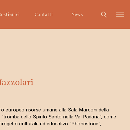
Sostienici
Contatti
News
Comunicazione
Documenti
Mazzolari
Rivista Impegno
Libri
Eventi
I nostri video
entro europeo risorse umane alla Sala Marconi della
 “tromba dello Spirito Santo nella Val Padana”, come
 progetto culturale ed educativo “Phonostorie”,