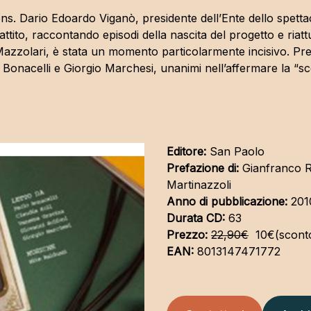
ns. Dario Edoardo Viganò, presidente dell’Ente dello spettac
ttito, raccontando episodi della nascita del progetto e riatt
azzolari, è stata un momento particolarmente incisivo. Prezios
lo Bonacelli e Giorgio Marchesi, unanimi nell’affermare la “sc
Editore:
San Paolo
Prefazione di:
Gianfranco R
Martinazzoli
Anno di pubblicazione:
201
Durata CD:
63
Prezzo:
22,90€
10€(scont
EAN:
8013147471772