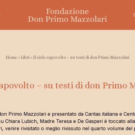
Home
»
Libri
»
Il cielo capovolto – su testi di don Primo Mazzolari
Temi mazzolariani
 Mazzolari
Amare i poveri
 capovolto – su testi di don Primo 
nto di don Primo
L’ostinazione della pace
I lontani
La Chiesa
to a don Primo Mazzolari e presentato da Caritas italiana e C
su Chiara Lubich, Madre Teresa e De Gasperi è toccato alla
 venire rivisitato o meglio rivissuto nel quarto volume del