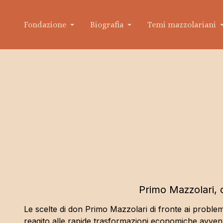
Fondazione
Biografia
Temi mazzolariani
Fondazione don Primo Mazzolari
Biografia
Organigramma
Don Primo
Breve storia della Fondazione
Il testame
Statuto
Primo Mazzolari, 
Le scelte di don Primo Mazzolari di fronte ai problemi
reagito alle rapide trasformazioni economiche avvenut