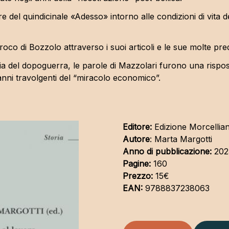
re del quindicinale «Adesso» intorno alle condizioni di vita d
co di Bozzolo attraverso i suoi articoli e le sue molte predic
alia del dopoguerra, le parole di Mazzolari furono una rispos
 anni travolgenti del “miracolo economico”.
Editore:
Edizione Morcellia
Autore
: Marta Margotti
Anno di pubblicazione:
202
Pagine:
160
Prezzo:
15€
EAN:
9788837238063