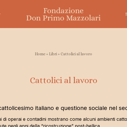
Home
»
Libri
»
Cattolici al lavoro
Temi mazzolariani
 Mazzolari
Amare i poveri
Cattolici al lavoro
nto di don Primo
L’ostinazione della pace
I lontani
La Chiesa
cattolicesimo italiano e questione sociale nel 
 di operai e contadini mostrano come alcuni ambienti cattoli
e negli anni della “ricostruzione” post-bellica.