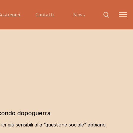
Sostienici
Contatti
News
Comunicazione
Documenti
Rivista Impegno
Libri
Eventi
I nostri video
secondo dopoguerra
ci più sensibili alla “questione sociale” abbiano