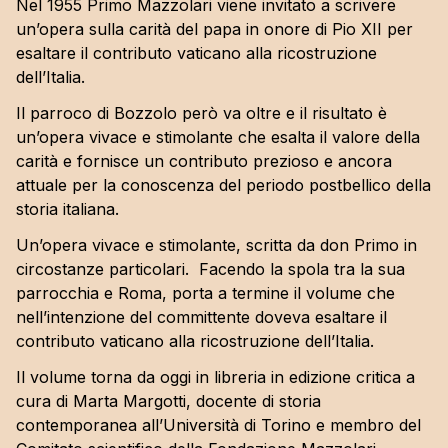
Nel 1955 Primo Mazzolari viene invitato a scrivere
L’ostinazione della pace
un’opera sulla carità del papa in onore di Pio XII per
I lontani
esaltare il contributo vaticano alla ricostruzione
La Chiesa
dell’Italia.
Il parroco di Bozzolo però va oltre e il risultato è
Comunicazione
un’opera vivace e stimolante che esalta il valore della
carità e fornisce un contributo prezioso e ancora
Documenti
attuale per la conoscenza del periodo postbellico della
Rivista Impegno
storia italiana.
Libri
Eventi
Un’opera vivace e stimolante, scritta da don Primo in
I nostri video
circostanze particolari. Facendo la spola tra la sua
parrocchia e Roma, porta a termine il volume che
nell’intenzione del committente doveva esaltare il
contributo vaticano alla ricostruzione dell’Italia.
Il volume torna da oggi in libreria in edizione critica a
cura di Marta Margotti, docente di storia
contemporanea all’Università di Torino e membro del