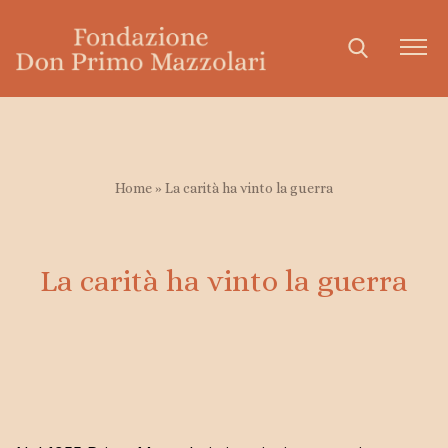
Fondazione don Primo Mazzolari
Organigramma
Home
»
La carità ha vinto la guerra
Breve storia della Fondazione
Statuto
La carità ha vinto la guerra
Biografia
Don Primo Mazzolari
Il testamento di don Primo
Temi mazzolariani
Amare i poveri