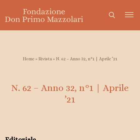
Fondazione don Primo Mazzolari
Organigramma
Home
»
Rivista
»
N. 62 – Anno 32, n°1 | Aprile ’21
Breve storia della Fondazione
Statuto
N. 62 – Anno 32, n°1 | Aprile
Biografia
’21
Don Primo Mazzolari
Il testamento di don Primo
Temi mazzolariani
Amare i poveri
Editoriale