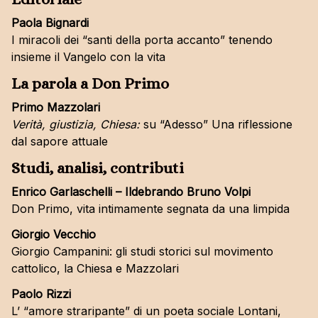
L’ostinazione della pace
Paola Bignardi
I lontani
I miracoli dei “santi della porta accanto” tenendo
La Chiesa
insieme il Vangelo con la vita
La parola a Don Primo
Comunicazione
Primo Mazzolari
Documenti
Verità, giustizia, Chiesa:
su “Adesso” Una riflessione
Rivista Impegno
dal sapore attuale
Libri
Studi, analisi, contributi
Eventi
I nostri video
Enrico Garlaschelli – Ildebrando Bruno Volpi
Don Primo, vita intimamente segnata da una limpida
Giorgio Vecchio
Giorgio Campanini: gli studi storici sul movimento
cattolico, la Chiesa e Mazzolari
Paolo Rizzi
L’ “amore straripante” di un poeta sociale Lontani,